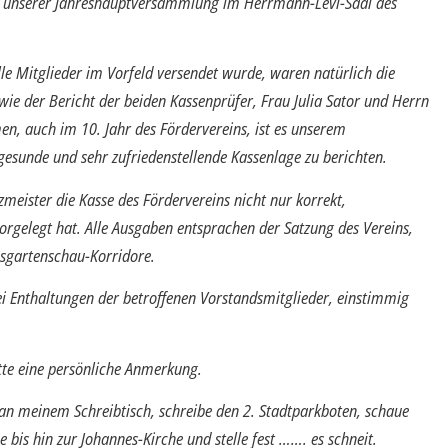
ei unserer Jahreshauptversammlung im Herrmann-Levi-Saal des
le Mitglieder im Vorfeld versendet wurde, waren natürlich die
wie der Bericht der beiden Kassenprüfer, Frau Julia Sator und Herrn
, auch im 10. Jahr des Fördervereins, ist es unserem
esunde und sehr zufrieden­stellende Kassenlage zu berichten.
meister die Kasse des Förder­vereins nicht nur korrekt,
vorgelegt hat. Alle Ausgaben entsprachen der Satzung des Vereins,
esgartenschau-Korridore.
i Enthaltungen der betroffenen Vorstandsmitglieder, einstimmig
tte eine persönliche Anmerkung.
tze an meinem Schreibtisch, schreibe den 2. Stadtparkboten, schaue
 bis hin zur Johannes-Kirche und stelle fest ……. es schneit.