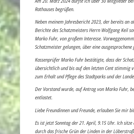
Am 20. März 2024 durfte ich über 30 Mitglieder b
Rathauses begrüßen.
Neben meinem Jahresbericht 2023, der bereits an al
Berichte des Schatzmeisters Herrn Wolfgang Keil so
Marko Fuhr, von großem Interesse. Vorweggenommen
Schatzmeister gelungen, über eine ausgesprochene g
Kassenprüfer Marko Fuhr bestätigte, dass der Schatz
übersichtlich und bis auf den letzten Cent stimmig 
zum Erhalt und Pflege des Stadtparks und der Land
Der Vorstand wurde, auf Antrag von Marko Fuhr, be
entlastet.
Liebe Freundinnen und Freunde, erlauben Sie mir bi
Es ist jetzt Sonntag der 21. April, 9.15 Uhr. Ich si
durch das frische Grün der Linden in der Löberstraße