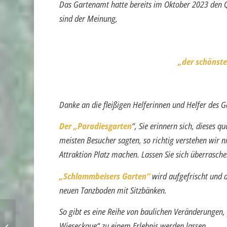
Das Gartenamt hatte bereits im Oktober 2023 den Q
sind der Meinung,
„der schönste
Danke an die fleißigen Helferinnen und Helfer des 
Der „Paradiesgarten
“, Sie erinnern sich, dieses q
meisten Besucher sagten, so richtig verstehen wir ni
Attraktion Platz machen. Lassen Sie sich überrasch
„Schlammbeisers Garten“
wird aufgefrischt und 
neuen Tanzboden mit Sitzbänken.
So gibt es eine Reihe von baulichen Veränderungen,
Wieseckaue“ zu einem Erlebnis werden lassen.
Stadtparkbote 01/24