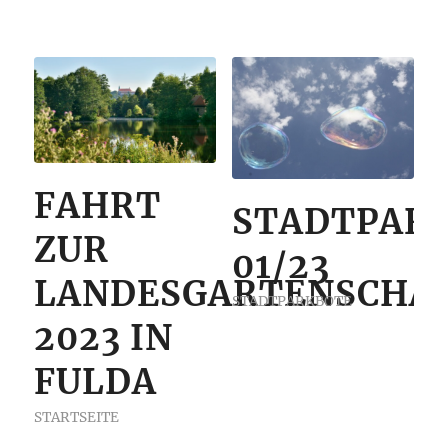
FAHRT
STADTPAR
ZUR
01/23
LANDESGARTENSCHA
STADTPARKBOTE
2023 IN
FULDA
STARTSEITE