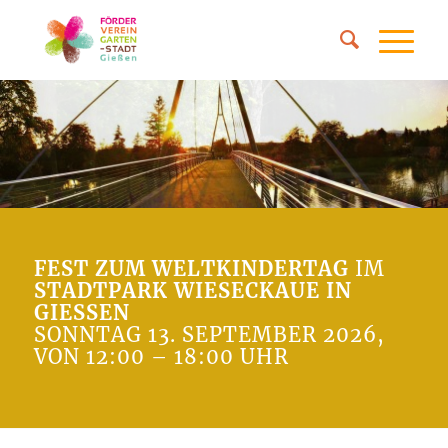
FEST ZUM WELTKINDERTAG
IM
STADTPARK WIESECKAUE IN
GIESSEN
SONNTAG 13. SEPTEMBER 2026,
VON 12:00 – 18:00 UHR