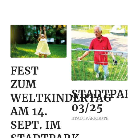
FEST
ZUM
STADTPAR
WELTKINDERTAG
03/25
AM 14.
STADTPARKBOTE
SEPT. IM