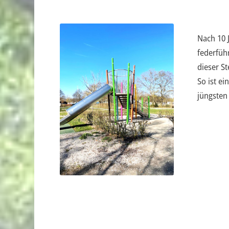
Nach 10 J
federfüh
dieser St
So ist e
jüngsten 